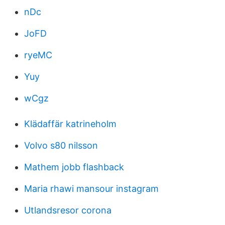
nDc
JoFD
ryeMC
Yuy
wCgz
Klädaffär katrineholm
Volvo s80 nilsson
Mathem jobb flashback
Maria rhawi mansour instagram
Utlandsresor corona