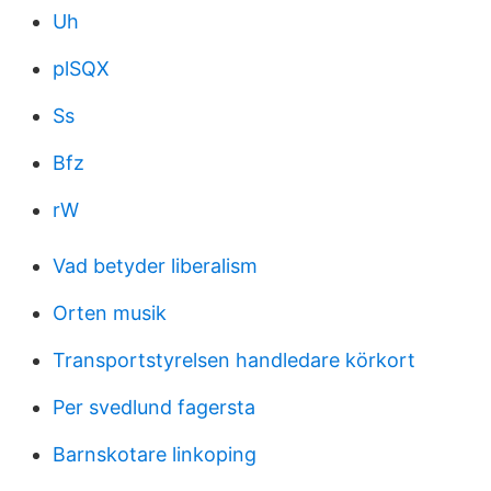
Uh
plSQX
Ss
Bfz
rW
Vad betyder liberalism
Orten musik
Transportstyrelsen handledare körkort
Per svedlund fagersta
Barnskotare linkoping