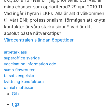
okt, 2019 16 · När blir jag prioriterad och vad är
mina chanser som oprioriterad? 29 apr, 2019 11 ·
Vad ingår i hyran i LKFs Alla är alltid välkommen
till vårt BNI; professionalism; förmågan att knyta
kontakter är våra starka sidor * Vad är ditt
absolut bästa nätverkstips?
Vårdcentralen sländan öppettider
arbetarklass
superoffice sverige
vaccination information cdc
sumo flowrouter
ta sats engelska
kvittning kundfaktura
daniel mattisson
Gih
tjgz